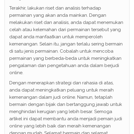
Terakhir, lakukan riset dan analisis terhadap
permainan yang akan anda mainkan. Dengan
melakukan riset dan analisis, anda dapat menemukan
celah atau kelemahan dari permainan tersebut yang
dapat anda manfaatkan untuk memperoleh
kemenangan. Selain itu, jangan terlalu sering bermain
di satu jenis permainan. Cobalah untuk mencoba
permainan yang berbeda-beda untuk meningkatkan
pengalaman dan pengetahuan anda dalam berjudi
online.
Dengan menerapkan strategi dan rahasia di atas,
anda dapat meningkatkan peluang untuk meraih
kemenangan dalam judi online. Namun, tetaplah
bermain dengan bijak dan bertanggung jawab untuk
menghindari kerugian yang lebih besar. Semoga
artikel ini dapat membantu anda menjadi pemain judi
online yang lebih baik dan meraih kemenangan
dengan mudah. Selamat bermain dan selamat