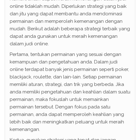
online tidaklah mudah. Diperlukan strategi yang baik
dan jitu yang dapat membantu anda mendominasi
permainan dan memperoleh kemenangan dengan
mudah. Berikut adalah beberapa strategi terbaik yang
dapat anda gunakan untuk meraih kemenangan
dalam judi online.
Pertama, tentukan permainan yang sesuai dengan
kemampuan dan pengetahuan anda. Dalam judi
online terdapat banyak jenis permainan seperti poker,
blackjack, roulette, dan lain-lain. Setiap permainan
memiliki aturan, strategi, dan trik yang berbeda. Jika
anda memiliki pengetahuan dan keahlian dalam suatu
permainan, maka fokuslah untuk memainkan
permainan tersebut. Dengan fokus pada satu
permainan, anda dapat memperoleh keahlian yang
lebih baik dan meningkatkan peluang untuk meraih
kemenangan.
Kedua, gunakan strategi yang tepat dan jangan