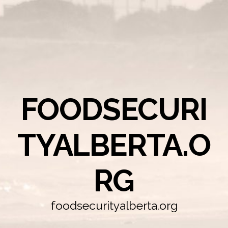
FOODSECURI
TYALBERTA.O
RG
foodsecurityalberta.org