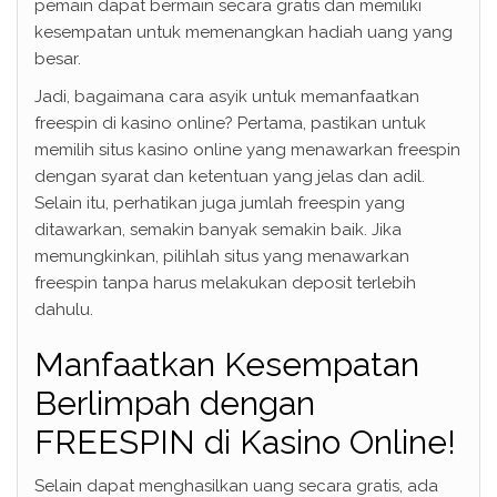
pemain dapat bermain secara gratis dan memiliki
kesempatan untuk memenangkan hadiah uang yang
besar.
Jadi, bagaimana cara asyik untuk memanfaatkan
freespin di kasino online? Pertama, pastikan untuk
memilih situs kasino online yang menawarkan freespin
dengan syarat dan ketentuan yang jelas dan adil.
Selain itu, perhatikan juga jumlah freespin yang
ditawarkan, semakin banyak semakin baik. Jika
memungkinkan, pilihlah situs yang menawarkan
freespin tanpa harus melakukan deposit terlebih
dahulu.
Manfaatkan Kesempatan
Berlimpah dengan
FREESPIN di Kasino Online!
Selain dapat menghasilkan uang secara gratis, ada