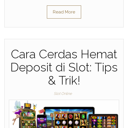
Read More
Cara Cerdas Hemat
Deposit di Slot: Tips
& Trik!
Slot Online