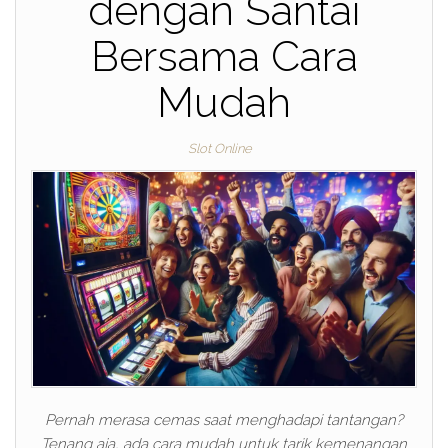
dengan Santai
Bersama Cara
Mudah
Slot Online
Pernah merasa cemas saat menghadapi tantangan?
Tenang aja, ada cara mudah untuk tarik kemenangan