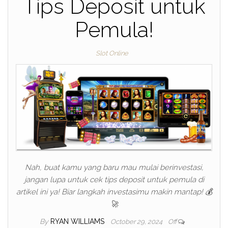
Tips Deposit untuk
Pemula!
Slot Online
Nah, buat kamu yang baru mau mulai berinvestasi,
jangan lupa untuk cek tips deposit untuk pemula di
artikel ini ya! Biar langkah investasimu makin mantap! 💰
🚀
By
RYAN WILLIAMS
October 29, 2024
Off