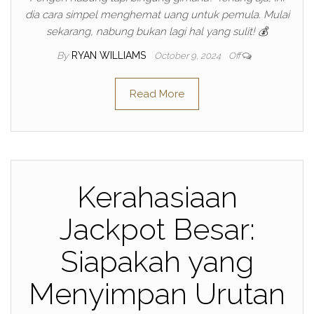
dia cara simpel menghemat uang untuk pemula. Mulai
sekarang, nabung bukan lagi hal yang sulit! 💰
By
RYAN WILLIAMS
October 9, 2024
Off
Read More
Kerahasiaan
Jackpot Besar:
Siapakah yang
Menyimpan Urutan