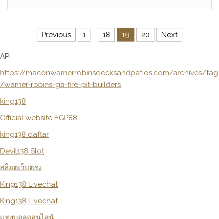
Posts pagination
Previous
1
…
18
19
20
Next
APi
https://maconwarnerrobinsdecksandpatios.com/archives/tag
/warner-robins-ga-fire-pit-builders
king138
Official website EGP88
king138 daftar
Devil138 Slot
สล็อตเว็บตรง
King138 Livechat
King138 Livechat
แทงบอลออนไลน์