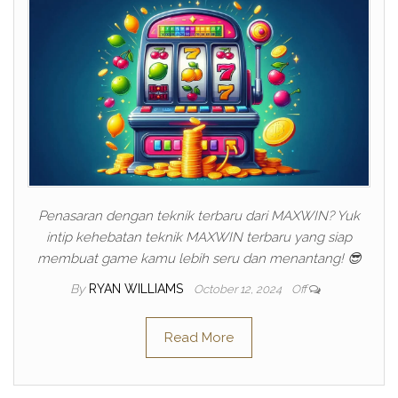
Penasaran dengan teknik terbaru dari MAXWIN? Yuk
intip kehebatan teknik MAXWIN terbaru yang siap
membuat game kamu lebih seru dan menantang! 😎
By
RYAN WILLIAMS
October 12, 2024
Off
Read More