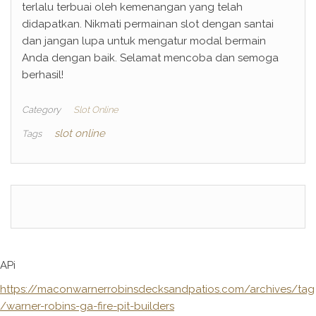
terlalu terbuai oleh kemenangan yang telah
didapatkan. Nikmati permainan slot dengan santai
dan jangan lupa untuk mengatur modal bermain
Anda dengan baik. Selamat mencoba dan semoga
berhasil!
Category
Slot Online
slot online
Tags
APi
https://maconwarnerrobinsdecksandpatios.com/archives/tag
/warner-robins-ga-fire-pit-builders