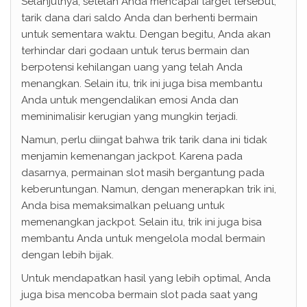
Selanjutnya, setelah Anda mencapai target tersebut,
tarik dana dari saldo Anda dan berhenti bermain
untuk sementara waktu. Dengan begitu, Anda akan
terhindar dari godaan untuk terus bermain dan
berpotensi kehilangan uang yang telah Anda
menangkan. Selain itu, trik ini juga bisa membantu
Anda untuk mengendalikan emosi Anda dan
meminimalisir kerugian yang mungkin terjadi.
Namun, perlu diingat bahwa trik tarik dana ini tidak
menjamin kemenangan jackpot. Karena pada
dasarnya, permainan slot masih bergantung pada
keberuntungan. Namun, dengan menerapkan trik ini,
Anda bisa memaksimalkan peluang untuk
memenangkan jackpot. Selain itu, trik ini juga bisa
membantu Anda untuk mengelola modal bermain
dengan lebih bijak.
Untuk mendapatkan hasil yang lebih optimal, Anda
juga bisa mencoba bermain slot pada saat yang