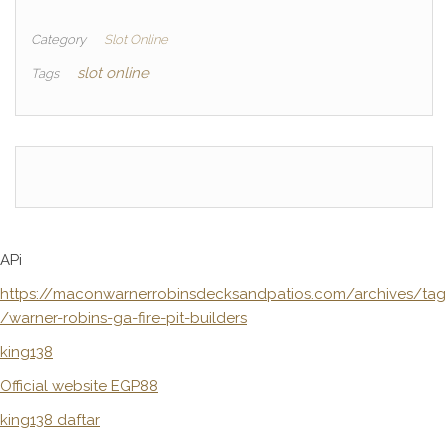
Category
Slot Online
slot online
Tags
APi
https://maconwarnerrobinsdecksandpatios.com/archives/tag
/warner-robins-ga-fire-pit-builders
king138
Official website EGP88
king138 daftar