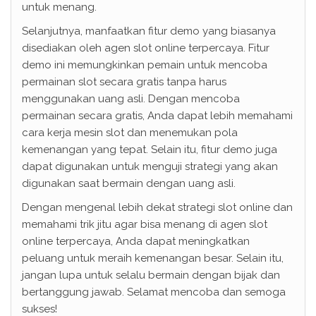
untuk menang.
Selanjutnya, manfaatkan fitur demo yang biasanya
disediakan oleh agen slot online terpercaya. Fitur
demo ini memungkinkan pemain untuk mencoba
permainan slot secara gratis tanpa harus
menggunakan uang asli. Dengan mencoba
permainan secara gratis, Anda dapat lebih memahami
cara kerja mesin slot dan menemukan pola
kemenangan yang tepat. Selain itu, fitur demo juga
dapat digunakan untuk menguji strategi yang akan
digunakan saat bermain dengan uang asli.
Dengan mengenal lebih dekat strategi slot online dan
memahami trik jitu agar bisa menang di agen slot
online terpercaya, Anda dapat meningkatkan
peluang untuk meraih kemenangan besar. Selain itu,
jangan lupa untuk selalu bermain dengan bijak dan
bertanggung jawab. Selamat mencoba dan semoga
sukses!