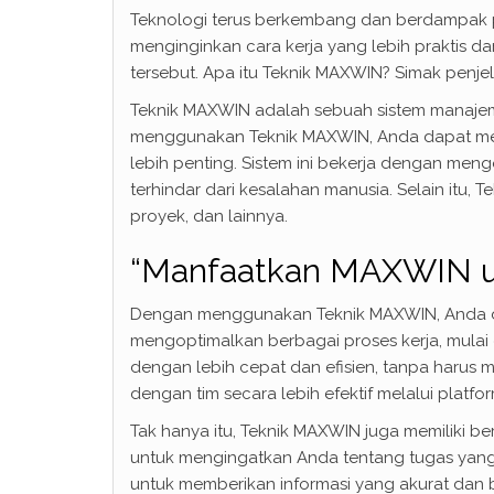
Teknologi terus berkembang dan berdampak pa
menginginkan cara kerja yang lebih praktis d
tersebut. Apa itu Teknik MAXWIN? Simak penjela
Teknik MAXWIN adalah sebuah sistem manajem
menggunakan Teknik MAXWIN, Anda dapat men
lebih penting. Sistem ini bekerja dengan men
terhindar dari kesalahan manusia. Selain itu
proyek, dan lainnya.
“Manfaatkan MAXWIN untu
Dengan menggunakan Teknik MAXWIN, Anda da
mengoptimalkan berbagai proses kerja, mulai
dengan lebih cepat dan efisien, tanpa harus 
dengan tim secara lebih efektif melalui platfo
Tak hanya itu, Teknik MAXWIN juga memiliki berb
untuk mengingatkan Anda tentang tugas yang ha
untuk memberikan informasi yang akurat dan b