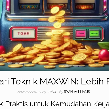
ri Teknik MAXWIN: Lebih Pr
By
RYAN WILLIAMS
November 10, 2025
Off
k Praktis untuk Kemudahan Kerja