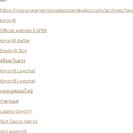
APi
https://maconwarnerrobinsdecksandpatios.com/archives/tag/w
king138
Official website EGP88
king138 daftar
Devil138 Slot
สล็อตเว็บตรง
King138 Livechat
King138 Livechat
แทงบอลออนไลน์
ราคาบอล
casino dong77
Slot Gacor Hari Ini
slot agen138