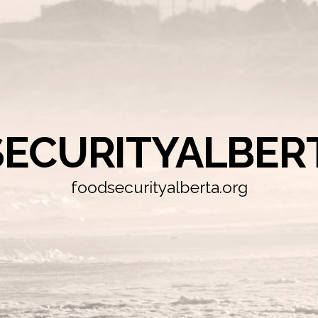
ECURITYALBER
foodsecurityalberta.org