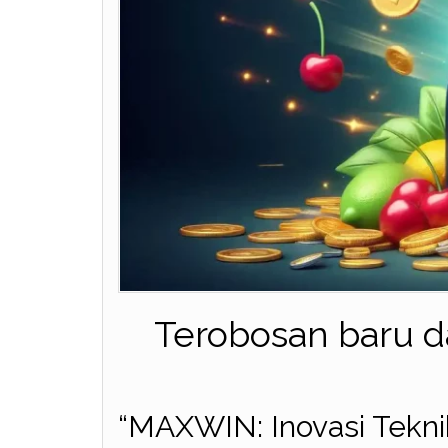
Terobosan baru da
“MAXWIN: Inovasi Tekni