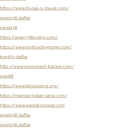
https://www.frugal-rv-travel.com/
agen138 daftar
naga138
https://agen338login4.com/
https://www.toyboxtinyhome.com/
koin69 daftar
http://www.monument-tracker.com/
egp88
https://www.illinoiswind.org/
https://mamas-indian-land.com/
https://www.weddinggreat.com
agen138 daftar
agen138 daftar