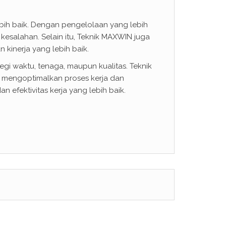
ebih baik. Dengan pengelolaan yang lebih
 kesalahan. Selain itu, Teknik MAXWIN juga
kinerja yang lebih baik.
gi waktu, tenaga, maupun kualitas. Teknik
t mengoptimalkan proses kerja dan
efektivitas kerja yang lebih baik.