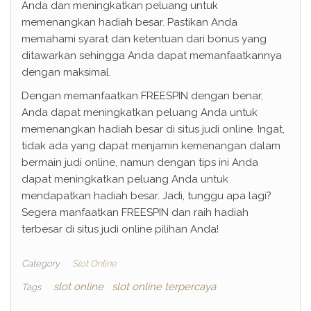
Anda dan meningkatkan peluang untuk
memenangkan hadiah besar. Pastikan Anda
memahami syarat dan ketentuan dari bonus yang
ditawarkan sehingga Anda dapat memanfaatkannya
dengan maksimal.
Dengan memanfaatkan FREESPIN dengan benar,
Anda dapat meningkatkan peluang Anda untuk
memenangkan hadiah besar di situs judi online. Ingat,
tidak ada yang dapat menjamin kemenangan dalam
bermain judi online, namun dengan tips ini Anda
dapat meningkatkan peluang Anda untuk
mendapatkan hadiah besar. Jadi, tunggu apa lagi?
Segera manfaatkan FREESPIN dan raih hadiah
terbesar di situs judi online pilihan Anda!
Category
Slot Online
slot online
slot online terpercaya
Tags