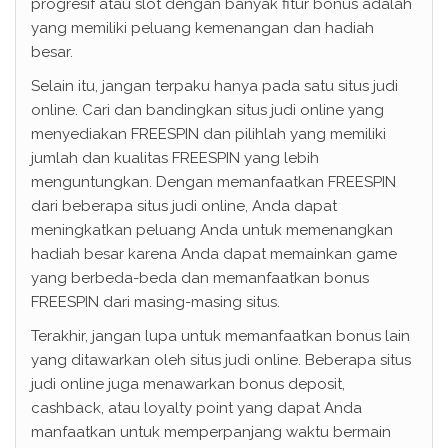
progresif atau slot dengan banyak fitur bonus adalah
yang memiliki peluang kemenangan dan hadiah
besar.
Selain itu, jangan terpaku hanya pada satu situs judi
online. Cari dan bandingkan situs judi online yang
menyediakan FREESPIN dan pilihlah yang memiliki
jumlah dan kualitas FREESPIN yang lebih
menguntungkan. Dengan memanfaatkan FREESPIN
dari beberapa situs judi online, Anda dapat
meningkatkan peluang Anda untuk memenangkan
hadiah besar karena Anda dapat memainkan game
yang berbeda-beda dan memanfaatkan bonus
FREESPIN dari masing-masing situs.
Terakhir, jangan lupa untuk memanfaatkan bonus lain
yang ditawarkan oleh situs judi online. Beberapa situs
judi online juga menawarkan bonus deposit,
cashback, atau loyalty point yang dapat Anda
manfaatkan untuk memperpanjang waktu bermain