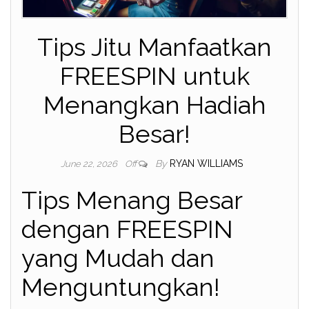
Tips Jitu Manfaatkan
FREESPIN untuk
Menangkan Hadiah
Besar!
By
RYAN WILLIAMS
June 22, 2026
Off
Tips Menang Besar
dengan FREESPIN
yang Mudah dan
Menguntungkan!