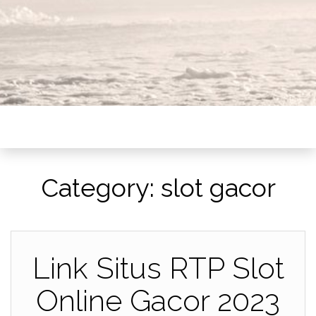
Category:
slot gacor
Link Situs RTP Slot
Online Gacor 2023