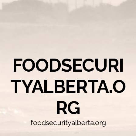
FOODSECURI
TYALBERTA.O
RG
foodsecurityalberta.org