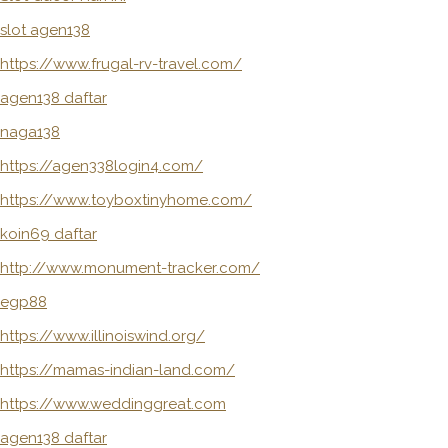
slot agen138
https://www.frugal-rv-travel.com/
agen138 daftar
naga138
https://agen338login4.com/
https://www.toyboxtinyhome.com/
koin69 daftar
http://www.monument-tracker.com/
egp88
https://www.illinoiswind.org/
https://mamas-indian-land.com/
https://www.weddinggreat.com
agen138 daftar