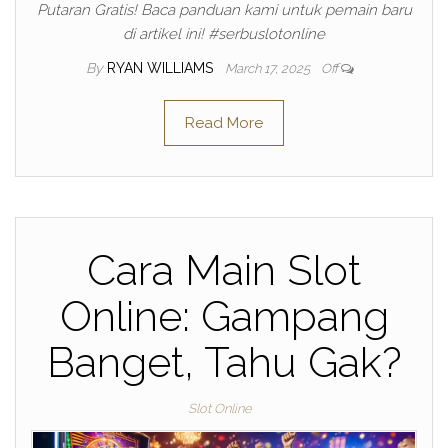
Putaran Gratis! Baca panduan kami untuk pemain baru
di artikel ini! #serbuslotonline
By
RYAN WILLIAMS
March 17, 2025
Off
Read More
Cara Main Slot
Online: Gampang
Banget, Tahu Gak?
Slot Online