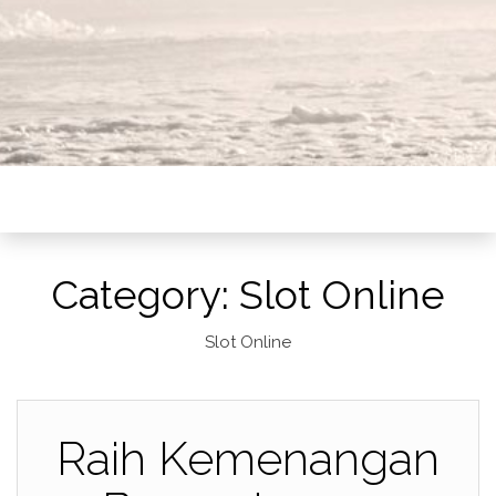
Category:
Slot Online
Slot Online
Raih Kemenangan