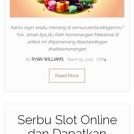
Kamu ingin selalu menang di semua pertandinganmu?
Yuk, simak tips jitu Raih Kemenangan Maksimal di
artikel ini! #tipsmenang #pertandingan
#raihkemenangan
By
RYAN WILLIAMS
March 19, 2025
Off
Read More
Serbu Slot Online
dan Dapatkan