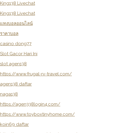
King138 Livechat
King138 Livechat
แทงบอลออนไลน์
ราคาบอล
casino dong77
Slot Gacor Hari Ini
slot agen138
https://www.frugal-rv-travel.com/
agen138 daftar
naga138
https://agen338login4.com/
https://www.toyboxtinyhome.com/
koin69 daftar