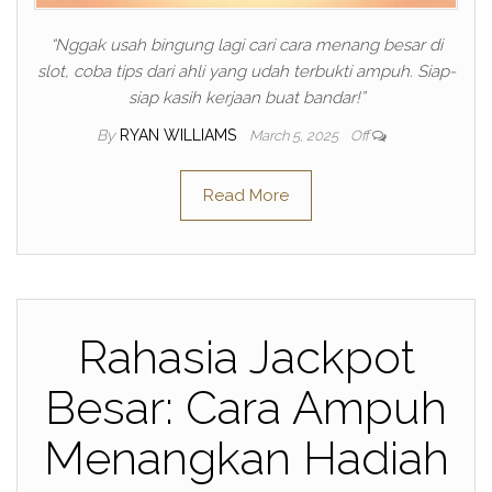
“Nggak usah bingung lagi cari cara menang besar di
slot, coba tips dari ahli yang udah terbukti ampuh. Siap-
siap kasih kerjaan buat bandar!”
By
RYAN WILLIAMS
March 5, 2025
Off
Read More
Rahasia Jackpot
Besar: Cara Ampuh
Menangkan Hadiah