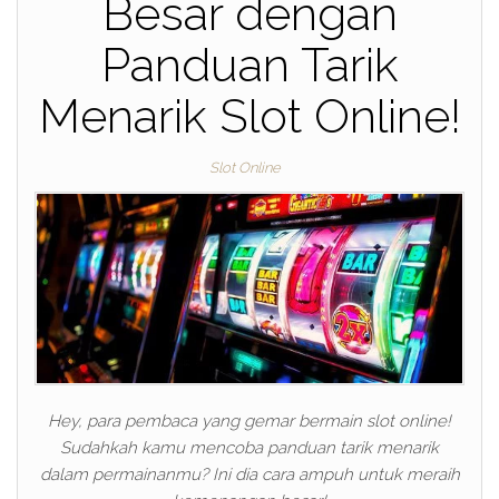
Besar dengan
Panduan Tarik
Menarik Slot Online!
Slot Online
Hey, para pembaca yang gemar bermain slot online!
Sudahkah kamu mencoba panduan tarik menarik
dalam permainanmu? Ini dia cara ampuh untuk meraih