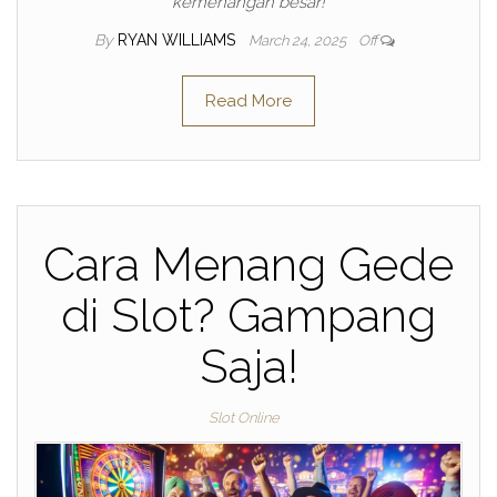
kemenangan besar!
By
RYAN WILLIAMS
March 24, 2025
Off
Read More
Cara Menang Gede
di Slot? Gampang
Saja!
Slot Online