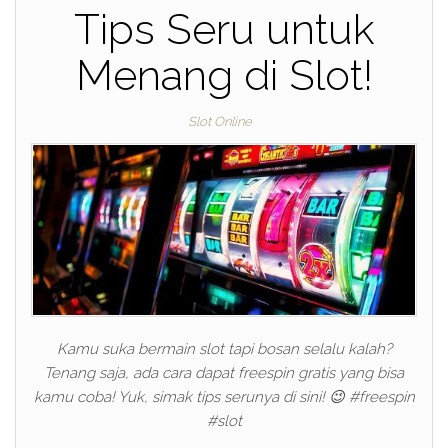
Tips Seru untuk
Menang di Slot!
Slot Online
Kamu suka bermain slot tapi bosan selalu kalah?
Tenang saja, ada cara dapat freespin gratis yang bisa
kamu coba! Yuk, simak tips serunya di sini! 😉 #freespin
#slot