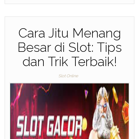
Cara Jitu Menang
Besar di Slot: Tips
dan Trik Terbaik!
Slot Online