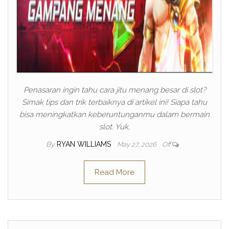
Penasaran ingin tahu cara jitu menang besar di slot?
Simak tips dan trik terbaiknya di artikel ini! Siapa tahu
bisa meningkatkan keberuntunganmu dalam bermain
slot. Yuk,
By
RYAN WILLIAMS
May 27, 2026
Off
Read More