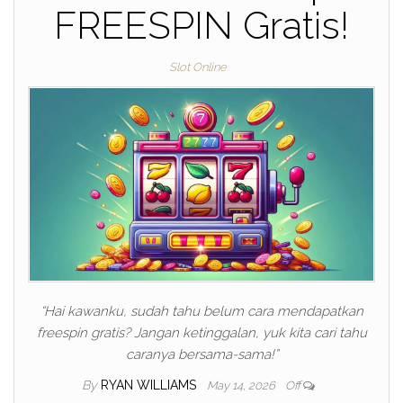
FREESPIN Gratis!
Slot Online
“Hai kawanku, sudah tahu belum cara mendapatkan
freespin gratis? Jangan ketinggalan, yuk kita cari tahu
caranya bersama-sama!”
By
RYAN WILLIAMS
May 14, 2026
Off