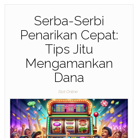
Serba-Serbi
Penarikan Cepat:
Tips Jitu
Mengamankan
Dana
Slot Online