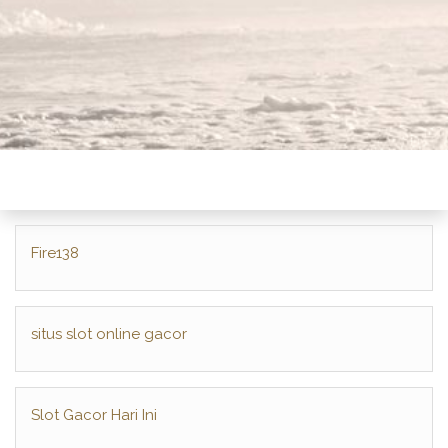
Fire138
situs slot online gacor
Slot Gacor Hari Ini