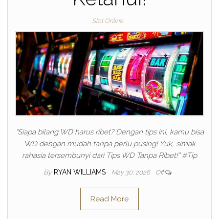
Slot Online
“Siapa bilang WD harus ribet? Dengan tips ini, kamu bisa
WD dengan mudah tanpa perlu pusing! Yuk, simak
rahasia tersembunyi dari Tips WD Tanpa Ribet!” #Tip
By
RYAN WILLIAMS
May 30, 2026
Off
Read More