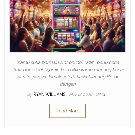
“Kamu suka bermain slot online? Wah, perlu coba
strategi ini deh! Dijamin bisa bikin kamu menang besar
dan kaya raya! Simak yuk Rahasia Menang Besar
dengan
By
RYAN WILLIAMS
May 18, 2026
Off
Read More