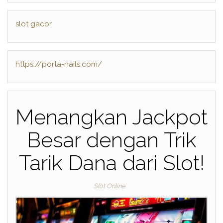
slot gacor
https://porta-nails.com/
Menangkan Jackpot
Besar dengan Trik
Tarik Dana dari Slot!
Slot Online